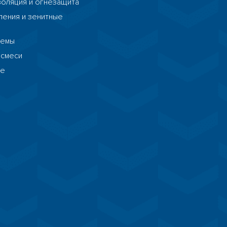
золяция и огнезащита
ения и зенитные
темы
 смеси
ие