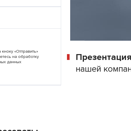
 кноку «Отправить»
Презентаци
етесь на обработку
ных данных
нашей компа