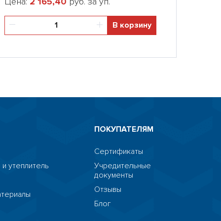
Цена:
2 165,40
руб. за уп.
В корзину
ПОКУПАТЕЛЯМ
Сертификаты
 и утеплитель
Учредительные
документы
я
Отзывы
атериалы
Блог
я
HostCMS