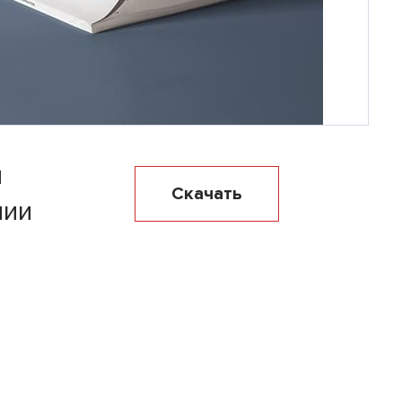
я
Скачать
нии