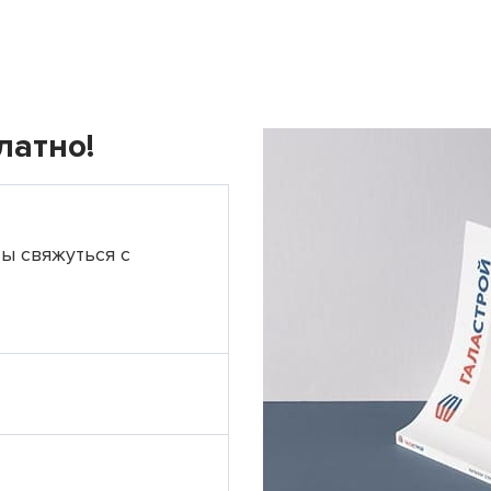
латно!
ты свяжуться с