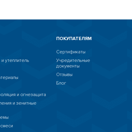
ПОКУПАТЕЛЯМ
Сертификаты
 и утеплитель
Учредительные
документы
я
Отзывы
атериалы
Блог
я
HostCMS
золяция и огнезащита
ения и зенитные
темы
 смеси