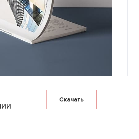
я
Скачать
нии