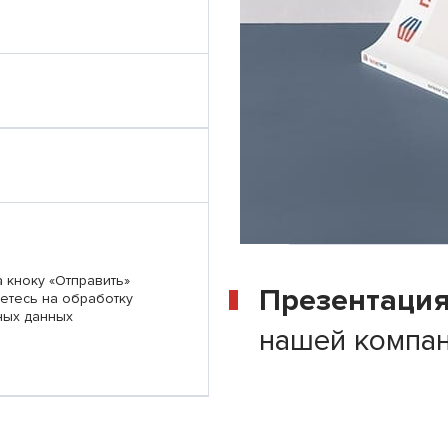
 кноку «Отправить»
Презентаци
етесь на обработку
ных данных
нашей компа