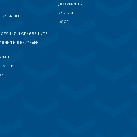
документы
я
Отзывы
атериалы
Блог
я
HostCMS
золяция и огнезащита
ения и зенитные
темы
 смеси
ие