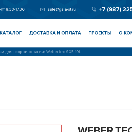
+7 (987) 22
-пт 8.30-17.30
sale@gala-st.ru
КАТАЛОГ
ДОСТАВКА И ОПЛАТА
ПРОЕКТЫ
О КО
ки для гидроизоляции
/
Weber.tec 905 10L
WEBER.TEC