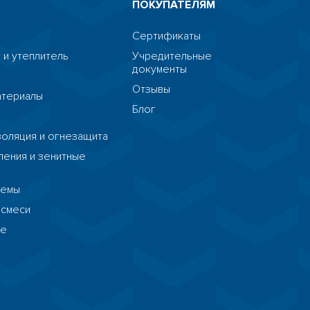
ПОКУПАТЕЛЯМ
Сертификаты
 и утеплитель
Учредительные
документы
я
Отзывы
атериалы
Блог
я
HostCMS
золяция и огнезащита
ения и зенитные
темы
 смеси
ие