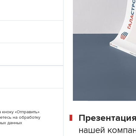
 кноку «Отправить»
Презентаци
етесь на обработку
ных данных
нашей компа