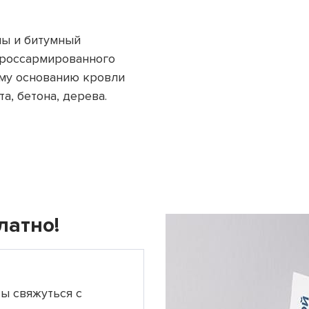
ы и битумный
кроссармированного
ему основанию кровли
а, бетона, дерева.
латно!
ты свяжуться с