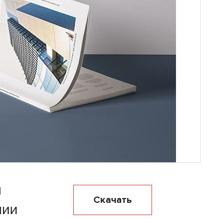
я
Скачать
нии