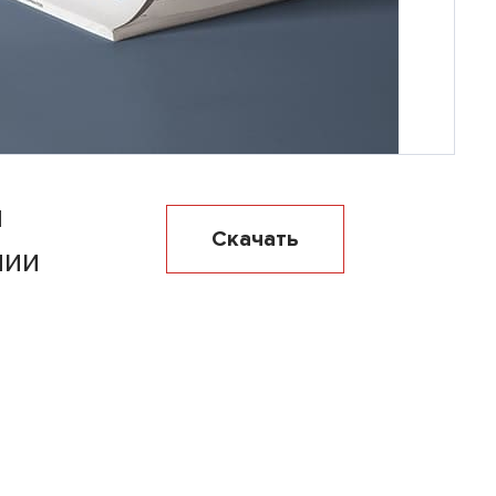
я
Скачать
нии