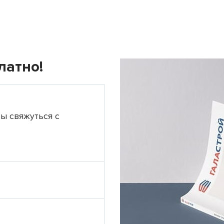
латно!
ты свяжуться с