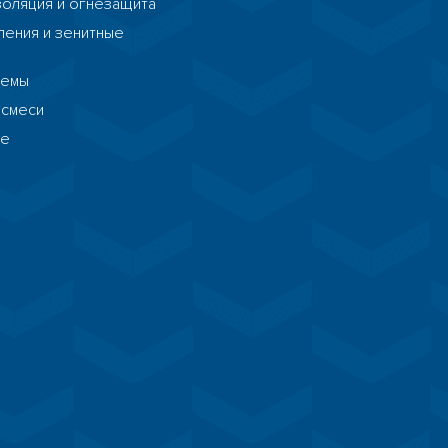
золяция и огнезащита
ения и зенитные
темы
 смеси
ие