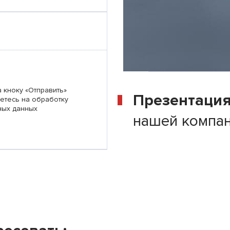
 кноку «Отправить»
Презентаци
етесь на обработку
ных данных
нашей компа