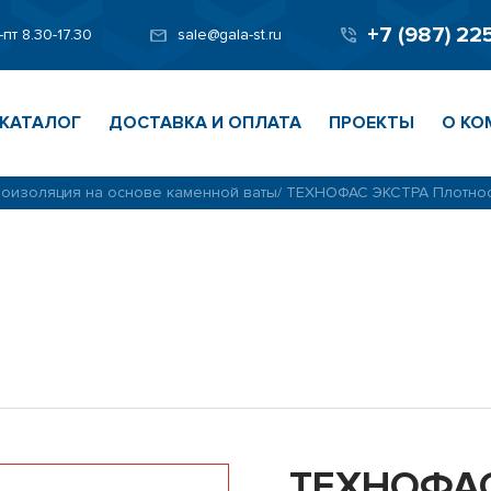
+7 (987) 22
-пт 8.30-17.30
sale@gala-st.ru
КАТАЛОГ
ДОСТАВКА И ОПЛАТА
ПРОЕКТЫ
О КО
оизоляция на основе каменной ваты
/
ТЕХНОФАС ЭКСТРА Плотност
ТЕХНОФАС