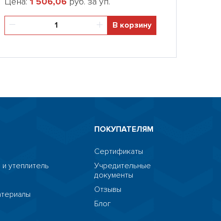
Цена:
1 506,06
руб. за уп.
В корзину
ПОКУПАТЕЛЯМ
Сертификаты
 и утеплитель
Учредительные
документы
я
Отзывы
атериалы
Блог
я
HostCMS