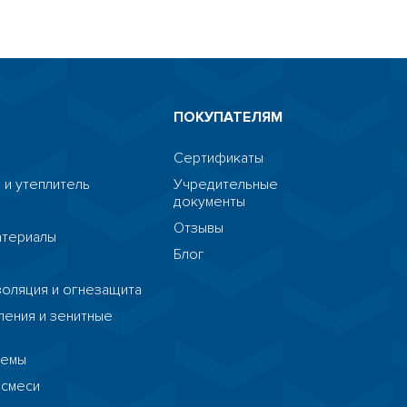
ПОКУПАТЕЛЯМ
Сертификаты
 и утеплитель
Учредительные
документы
я
Отзывы
атериалы
Блог
я
HostCMS
золяция и огнезащита
ения и зенитные
темы
 смеси