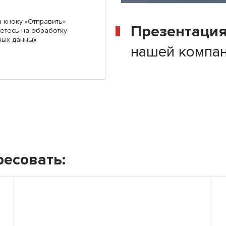
 кноку «Отправить»
Презентаци
етесь на обработку
ных данных
нашей компа
ресовать: