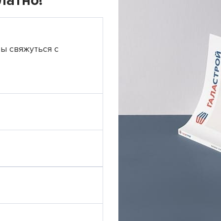
латно!
ты свяжуться с