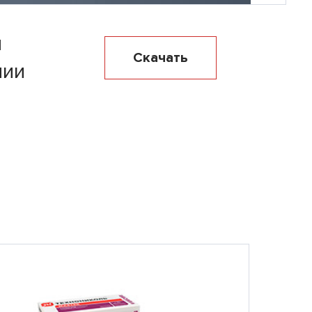
я
Скачать
нии