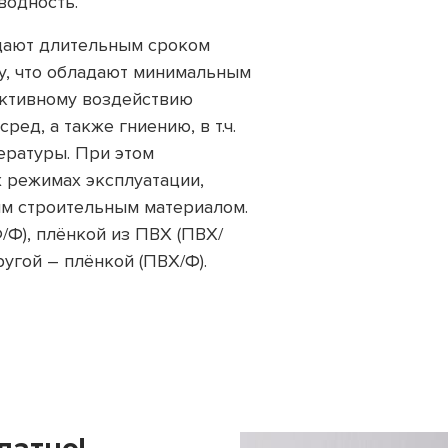
водность.
дают длительным сроком
му, что обладают минимальным
ктивному воздействию
ед, а также гниению, в т.ч.
ературы. При этом
 режимах эксплуатации,
ым строительным материалом.
Ф
/Ф), плёнкой из ПВХ
(ПВХ
/
ругой – плёнкой
(ПВХ
/Ф).